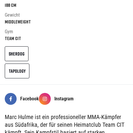
188
cm
Gewicht
Middleweight
Gym
Team CIT
SHERDOG
TAPOLOGY
Facebook
Instagram
Marc Hulme ist ein professioneller MMA-Kämpfer
aus Südafrika, der für seinen Heimatclub Team CIT
kämpft. Sein Kampfstil basiert auf starken