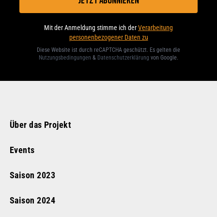
Mit der Anmeldung stimme ich der
Verarbeitung
personenbezogener Daten zu
Diese Website ist durch reCAPTCHA geschützt. Es gelten die
Nutzungsbedingungen
&
Datenschutzerklärung
von Google
.
Über das Projekt
Events
Saison
2023
Saison
2024