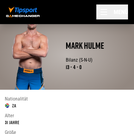
MENÜ
MARK
HULME
Bilanz (S-N-U)
13
-
4
-
0
Nationalität
ZA
Alter
31
Jahre
Größe