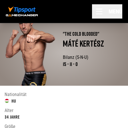
MENÜ
"
The Cold blooded
"
MÁTÉ
KERTÉSZ
Bilanz (S-N-U)
15
-
11
-
0
Nationalität
HU
Alter
34
Jahre
Größe