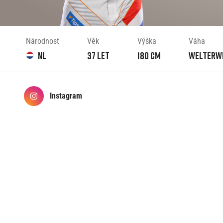
Národnost
Věk
Výška
Váha
NL
37
let
180
cm
Welterw
Instagram