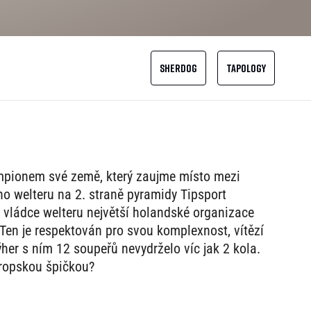
SHERDOG
TAPOLOGY
pionem své země, který zaujme místo mezi
o welteru na 2. straně pyramidy Tipsport
vládce welteru největší holandské organizace
Ten je respektován pro svou komplexnost, vítězí
her s ním 12 soupeřů nevydrželo víc jak 2 kola.
vropskou špičkou?