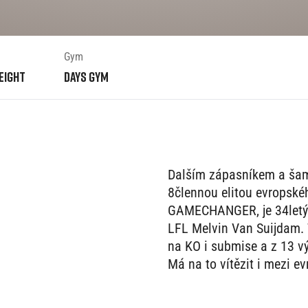
Gym
eight
Days Gym
Dalším zápasníkem a šam
8člennou elitou evropskéh
GAMECHANGER, je 34letý 
LFL Melvin Van Suijdam. 
na KO i submise a z 13 vý
Má na to vítězit i mezi e