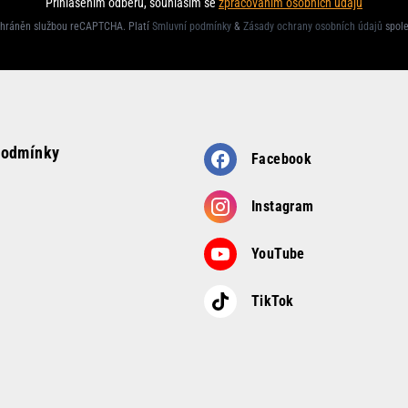
Přihlášením odběru, souhlasím se
zpracováním osobních údajů
chráněn službou reCAPTCHA. Platí
Smluvní podmínky
&
Zásady ochrany osobních údajů
spol
podmínky
Facebook
Instagram
YouTube
TikTok