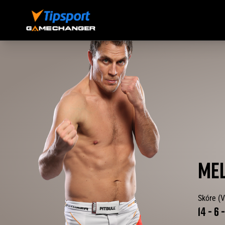
ME
Skóre (V
14
-
6